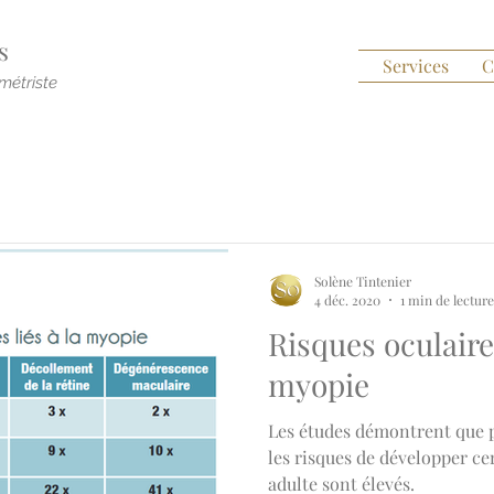
s
Services
C
métriste
Solène Tintenier
4 déc. 2020
1 min de lecture
Risques oculaires
myopie
Les études démontrent que pl
les risques de développer cer
adulte sont élevés.