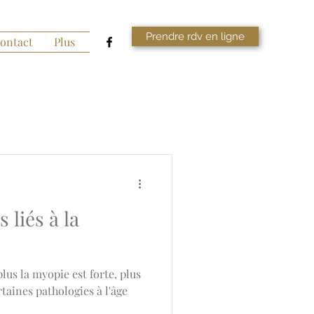
Prendre rdv en ligne
ontact
Plus
 liés à la
us la myopie est forte, plus
taines pathologies à l'âge